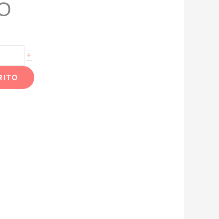
O
+
RITO