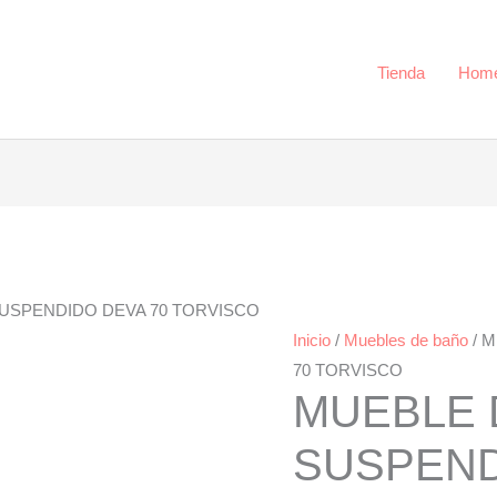
DEVA
70
TORVISCO
Tienda
Hom
cantidad
USPENDIDO DEVA 70 TORVISCO
Inicio
/
Muebles de baño
/ 
70 TORVISCO
MUEBLE 
SUSPEND