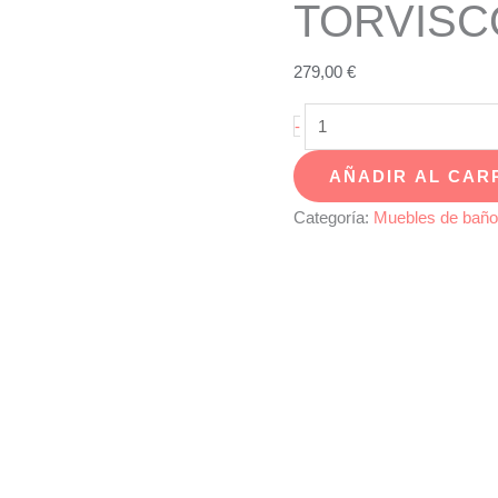
TORVISC
279,00
€
MUEBLE
-
DE
AÑADIR AL CAR
BAÑO
SUSPENDIDO
Categoría:
Muebles de baño
DEVA
70
TORVISCO
cantidad