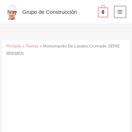
SERIE
Ir
BREMEN
al
Grupo de Construcción
0
cantidad
contenido
Portada
»
Tienda
»
Monomando De Lavabo Cromado SERIE
BREMEN