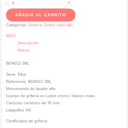
Monomando
+
-
De
AÑADIR AL CARRITO
Lavabo
Caño
Categorías:
Grifería
,
Grifos caño alto
Alto
IMEX
Cromo/
Descripción
Blanco
Marca
Mate
SERIE
BDA022-3BL
ELBA
cantidad
Serie: Elba
Referencia: BDA022-3BL
Monomando de lavabo alto.
Cuerpo de grifería en Latón cromo / blanco mate.
Cartucho cerámico de 35 mm.
Latiguillos 3/8
Certificados de grifería: