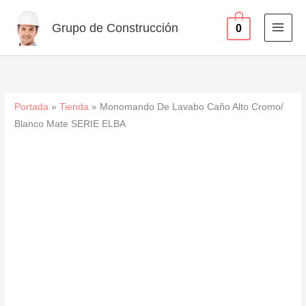
Alto
Ir
Cromo/
al
Grupo de Construcción
0
Blanco
contenido
Mate
SERIE
ELBA
cantidad
Portada
»
Tienda
»
Monomando De Lavabo Caño Alto Cromo/
Blanco Mate SERIE ELBA