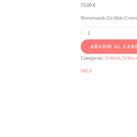
73,00
€
Monomando De Bide Crom
Monomando
-
De
AÑADIR AL CAR
Bide
Cromado
Categorías:
Grifería
,
Grifos 
SERIE
IMEX
ART
cantidad