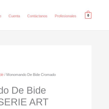
0
e
Cuenta
Contáctanos
Profesionales
idé
/ Monomando De Bide Cromado
o De Bide
SERIE ART