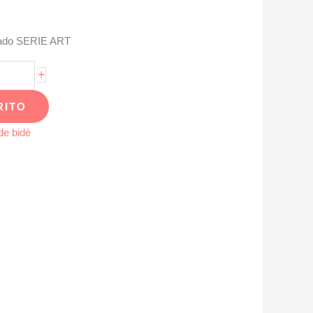
ado SERIE ART
+
RITO
de bidé