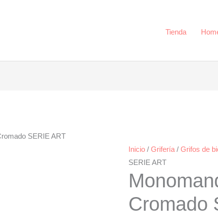
SERIE
ART
cantidad
Tienda
Hom
Cromado SERIE ART
Inicio
/
Grifería
/
Grifos de b
SERIE ART
Monomand
Cromado 