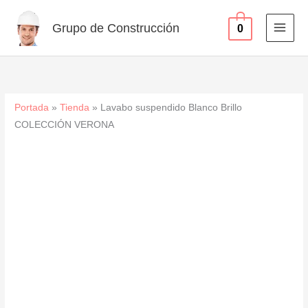
COLECCIÓN
Ir
VERONA
al
Grupo de Construcción
0
cantidad
contenido
Portada
»
Tienda
»
Lavabo suspendido Blanco Brillo
COLECCIÓN VERONA