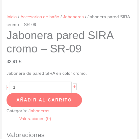
Inicio
/
Accesorios de baño
/
Jaboneras
/ Jabonera pared SIRA
cromo – SR-09
Jabonera pared SIRA
cromo – SR-09
32,91
€
Jabonera de pared SIRA en color cromo.
Jabonera
+
-
pared
AÑADIR AL CARRITO
SIRA
cromo
Categoría:
Jaboneras
-
Valoraciones (0)
SR-
09
Valoraciones