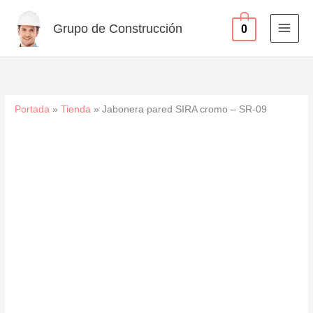
-
Ir
SR-
al
Grupo de Construcción
0
09
contenido
cantidad
Portada
»
Tienda
»
Jabonera pared SIRA cromo – SR-09