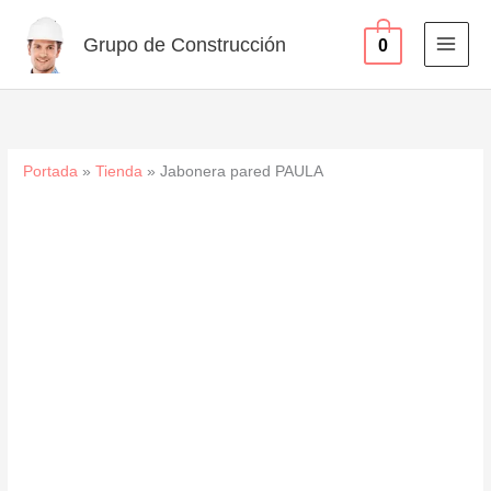
Ir
al
Grupo de Construcción
0
contenido
Portada
»
Tienda
»
Jabonera pared PAULA