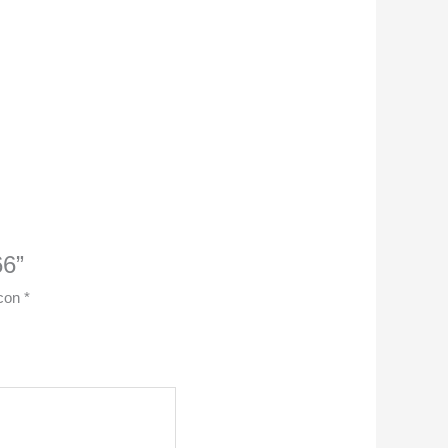
66”
 con
*