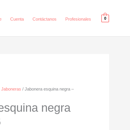
0
e
Cuenta
Contáctanos
Profesionales
/
Jaboneras
/ Jabonera esquina negra –
esquina negra
6