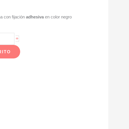
na con fijación
adhesiva
en color negro
+
RITO