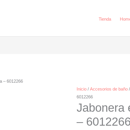
6012266
cantidad
Tienda
Hom
ra – 6012266
Inicio
/
Accesorios de baño
6012266
Jabonera 
– 601226