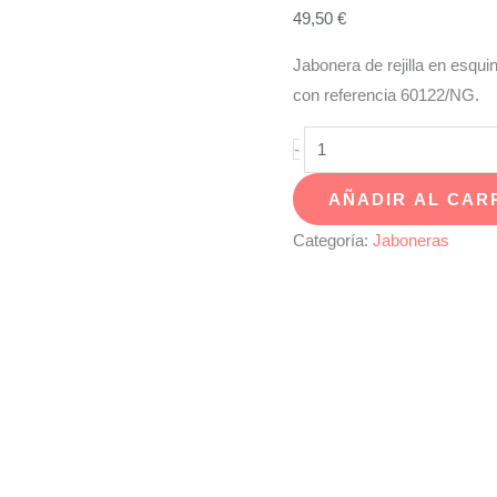
49,50
€
Jabonera de rejilla en esqui
con referencia 60122/NG.
Jabonera
-
esquina
AÑADIR AL CAR
negra
-
Categoría:
Jaboneras
6012266
cantidad