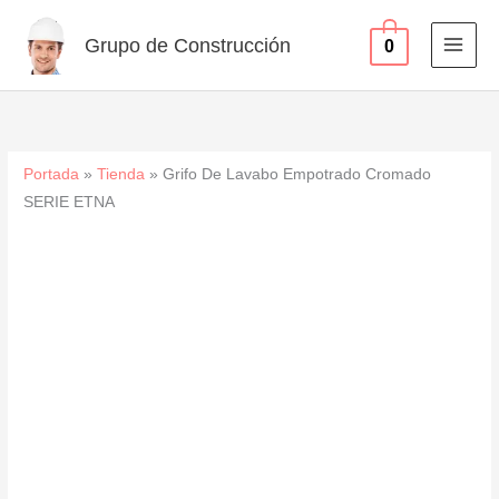
Cromado
Ir
SERIE
al
Grupo de Construcción
0
ETNA
contenido
cantidad
Portada
»
Tienda
»
Grifo De Lavabo Empotrado Cromado
SERIE ETNA