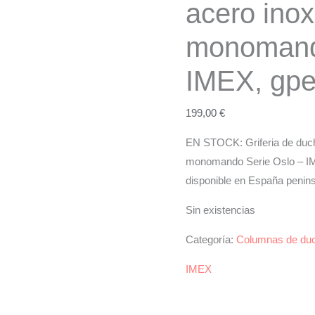
acero inox
monomand
IMEX, gp
199,00
€
EN STOCK: Griferia de duch
monomando Serie Oslo – IME
disponible en España penins
Sin existencias
Categoría:
Columnas de du
IMEX