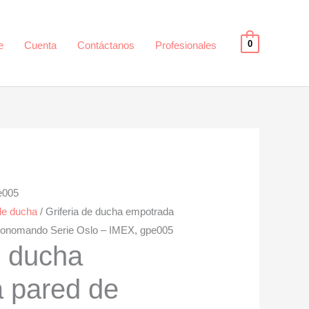
0
e
Cuenta
Contáctanos
Profesionales
e005
de ducha
/ Griferia de ducha empotrada
 monomando Serie Oslo – IMEX, gpe005
e ducha
 pared de