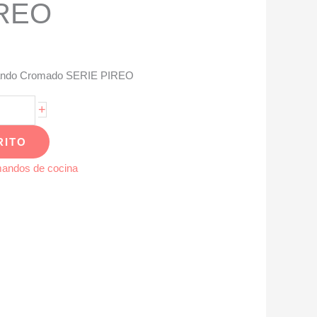
IREO
mando Cromado SERIE PIREO
+
RITO
andos de cocina