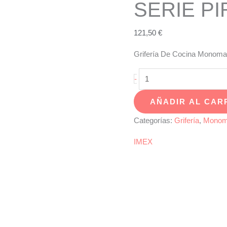
SERIE P
121,50
€
Grifería De Cocina Mono
Grifería
-
De
AÑADIR AL CAR
Cocina
Monomando
Categorías:
Grifería
,
Monom
Cromado
IMEX
SERIE
PIREO
cantidad