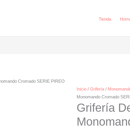
Cromado
SERIE
PIREO
Tienda
Hom
cantidad
Monomando Cromado SERIE PIREO
Inicio
/
Grifería
/
Monomando
Monomando Cromado SER
Grifería D
Monoman