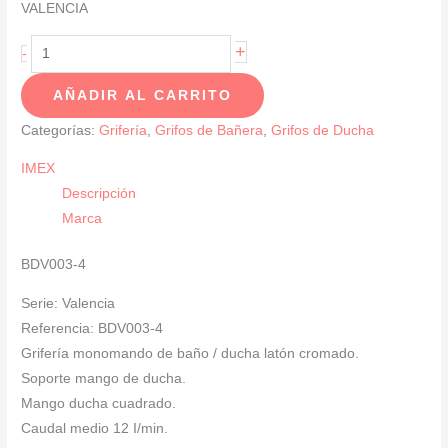
VALENCIA
Griferia
+
-
De
AÑADIR AL CARRITO
Baño
Y
Categorías:
Grifería
,
Grifos de Bañera
,
Grifos de Ducha
Ducha
IMEX
Monomando
Descripción
Cromado
Marca
SERIE
VALENCIA
BDV003-4
cantidad
Serie: Valencia
Referencia: BDV003-4
Grifería monomando de baño / ducha latón cromado.
Soporte mango de ducha.
Mango ducha cuadrado.
Caudal medio 12 I/min.