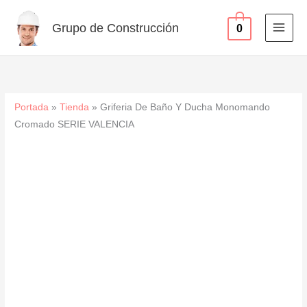
Ducha
Ir
Monomando
al
Grupo de Construcción
0
Cromado
contenido
SERIE
VALENCIA
cantidad
Portada
»
Tienda
»
Griferia De Baño Y Ducha Monomando
Cromado SERIE VALENCIA