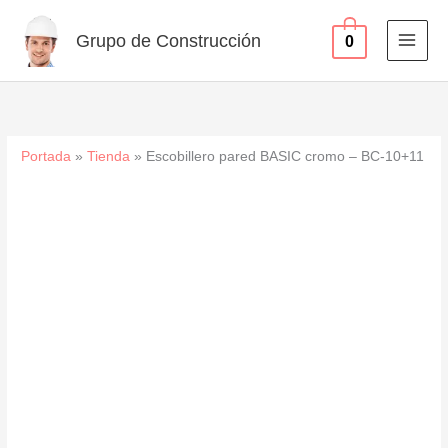
-
Ir
BC-
al
Grupo de Construcción
0
10+11
contenido
cantidad
Portada
»
Tienda
»
Escobillero pared BASIC cromo – BC-10+11