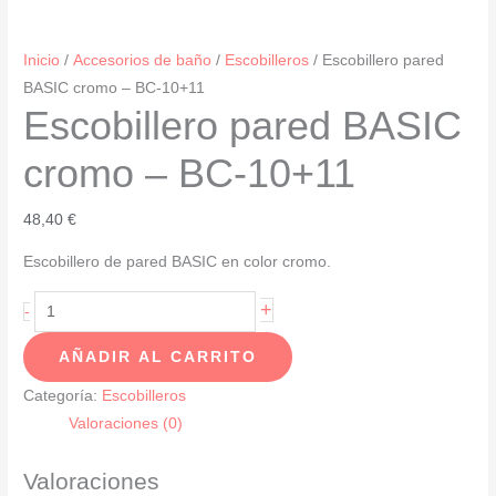
Inicio
/
Accesorios de baño
/
Escobilleros
/ Escobillero pared
BASIC cromo – BC-10+11
Escobillero pared BASIC
cromo – BC-10+11
48,40
€
Escobillero de pared BASIC en color cromo.
Escobillero
+
-
pared
AÑADIR AL CARRITO
BASIC
cromo
Categoría:
Escobilleros
-
Valoraciones (0)
BC-
10+11
Valoraciones