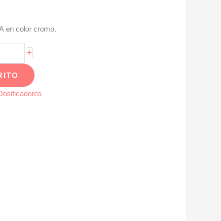
A en color cromo.
+
RITO
Dosificadores