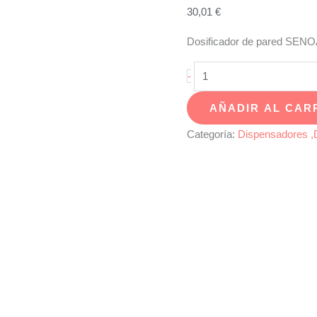
30,01
€
Dosificador de pared SENO
Dosificador
-
pared
AÑADIR AL CAR
SENOA
cromo
Categoría:
Dispensadores ,
-
SE-
99
cantidad