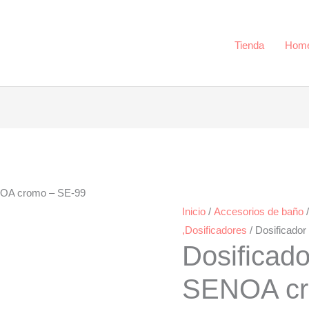
-
SE-
99
Tienda
Hom
cantidad
NOA cromo – SE-99
Inicio
/
Accesorios de baño
,Dosificadores
/ Dosificado
Dosificado
SENOA cr