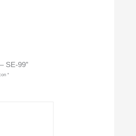
 – SE-99”
 con
*