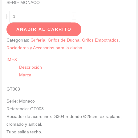
SERIE MONACO
Conjunto
+
-
De
AÑADIR AL CARRITO
Ducha
Monomando
Categorías:
Grifería
,
Grifos de Ducha
,
Grifos Empotrados
,
EMPOTRADO
Rociadores y Accesorios para la ducha
Cromado
IMEX
SERIE
Descripción
MONACO
Marca
cantidad
GT003
Serie: Monaco
Referencia: GT003
Rociador de acero inox. S304 redondo Ø25cm, extraplano,
cromado y antical.
Tubo salida techo.