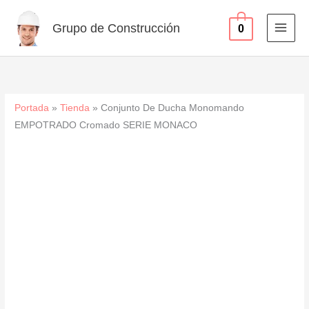
EMPOTRADO
Ir
Cromado
al
Grupo de Construcción
0
SERIE
contenido
MONACO
cantidad
Portada
»
Tienda
»
Conjunto De Ducha Monomando
EMPOTRADO Cromado SERIE MONACO