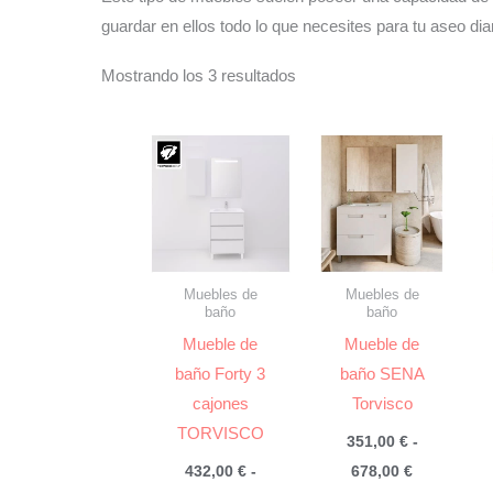
guardar en ellos todo lo que necesites para tu aseo diar
Mostrando los 3 resultados
Muebles de
Muebles de
baño
baño
Mueble de
Mueble de
baño Forty 3
baño SENA
cajones
Torvisco
TORVISCO
351,00
€
-
Rango
432,00
€
-
678,00
€
de