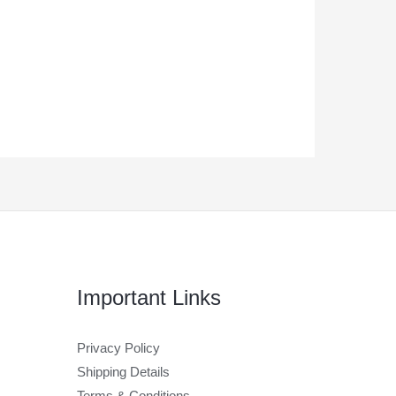
precios:
desde
298,00 €
hasta
401,00 €
Important Links
Privacy Policy
Shipping Details
Terms & Conditions