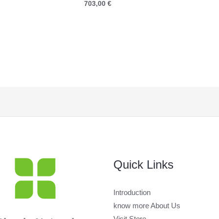
Rango
703,00
€
precios:
de
desde
precios:
351,00 €
desde
hasta
432,00 €
678,00 €
hasta
703,00 €
Quick Links
Introduction
know more About Us
Visit Store