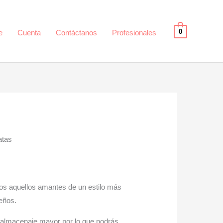
0
e
Cuenta
Contáctanos
Profesionales
atas
os aquellos amantes de un estilo más
seños.
 almacenaje mayor por lo que podrás