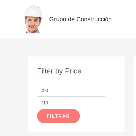
Ir
al
Grupo de Construcción
contenido
Filter by Price
P
P
r
r
e
e
c
c
FILTRAR
i
i
o
o